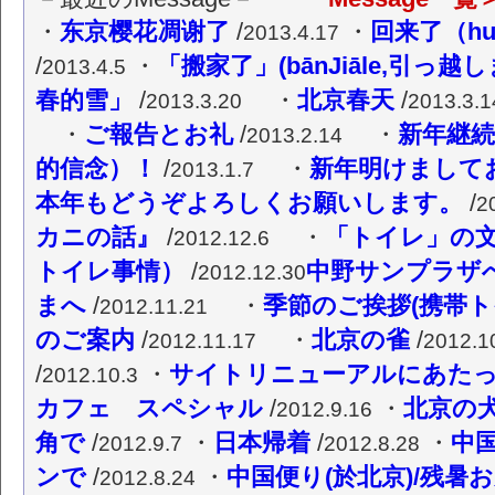
・
东京樱花凋谢了
/
・
回来了（hu
2013.4.17
/
・
「搬家了」(bānJiāle,引っ越
2013.4.5
春的雪」
/
・
北京春天
/
2013.3.20
2013.3.1
・
ご報告とお礼
/
・
新年継続
2013.2.14
的信念）！
/
・
新年明けまして
2013.1.7
本年もどうぞよろしくお願いします。
/
2
カニの話』
/
・
「トイレ」の
2012.12.6
トイレ事情）
/
中野サンプラザ
2012.12.30
まへ
/
・
季節のご挨拶(携帯ト
2012.11.21
のご案内
/
・
北京の雀
/
2012.11.17
2012.1
/
・
サイトリニューアルにあた
2012.10.3
カフェ スペシャル
/
・
北京の
2012.9.16
角で
/
・
日本帰着
/
・
中国
2012.9.7
2012.8.28
ンで
/
・
中国便り(於北京)/残
2012.8.24