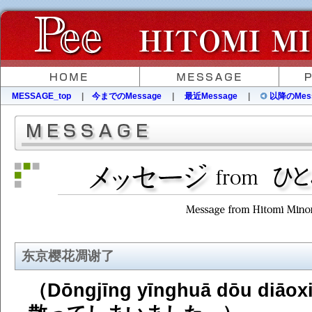
MESSAGE_top
|
今までのMessage
|
最近Message
|
以降のMes
东京樱花凋谢了
（Dōngjīng yīnghuā dōu di