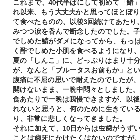
これまで、40代半ばにして初めて「鯖
れ以来、もう大丈夫かと思ってほとぼ
て食べたものの、以後3回続けてあたり
みつつ涙を呑んで
断念したのでした。子
でしめた鯖がダメになってから、もっ
く酢でしめた小肌を食べるようになり
夏の「しんこ」に、どっぷりはまり十
が、なんと「ブルータスお前もか」と
腹痛に不屈
の思いで耐えたのでしたが、
開けないまま、一晩中悶々としました。
食あたりで一晩は我慢できますが、以後
れないと思うと、何のために生きてい
り、非常に悲しくなってきました。
それに加えて、10日からは
虫歯がうず
ことは
歯牙にかけたくはない
のですが