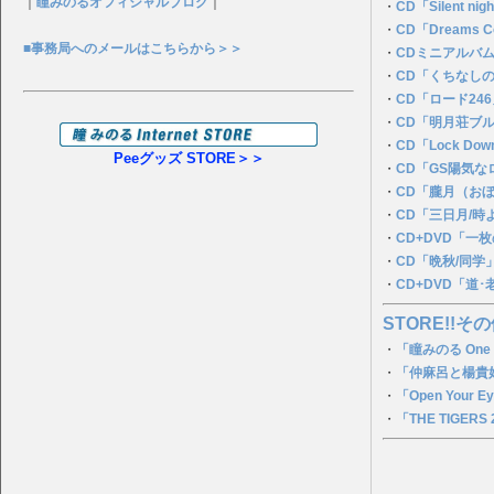
｜
瞳みのるオフィシャルブログ
｜
・
CD「Silent n
・
CD「Dreams C
■事務局へのメールはこちらから＞＞
・
CDミニアルバ
・
CD「くちなし
・
CD「ロード24
・
CD「明月荘ブ
・
CD「Lock Dow
Peeグッズ STORE＞＞
・
CD「GS陽気
・
CD「朧月（お
・
CD「三日月/時
・
CD+DVD「一
・
CD「晩秋/同学
・
CD+DVD「道
STORE!!その
・
「瞳みのる One
・
「仲麻呂と楊貴妃
・
「Open You
・
「THE TIGERS 