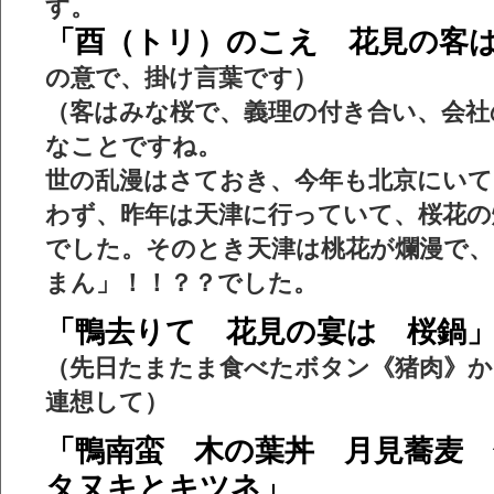
す。
「酉（トリ）のこえ 花見の客
の意で、掛け言葉です）
（客はみな桜で、義理の付き合い、会社
なことですね。
世の乱漫はさておき、今年も北京にいて
わず、昨年は天津に行っていて、桜花の
でした。そのとき天津は桃花が爛漫で
まん」！！？？でした。
「鴨去りて 花見の宴は 桜鍋
（先日たまたま食べたボタン《猪肉》か
連想して）
「鴨南蛮 木の葉丼 月見蕎麦
タヌキとキツネ」