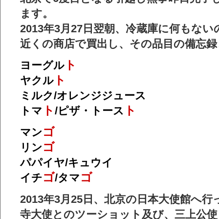
ます。
2013年3月27日翌朝、冷蔵庫に何もな
近くの商店で買出し、その品目の備忘録
ト
ヨーグル
ト
ヤクル
ミルク/オレンジジュース
ト
ト
トマ
/ピザ・トース
ゴ
マン
ゴ
リン
パパイヤ/キュウイ
ゴ
ゴ
イチ
/タマ
2013年3月25日、北京の日本大使館へ
寺大使とのツーショット及び、三上公使