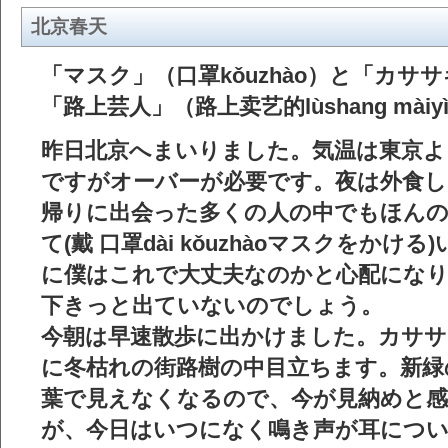
北京春天
「マスク」（口罩kǒuzhào）と「カササ
「路上芸人」（路上卖艺的lùshang màiyì 
昨日北京へまいりました。気温は東京よ
ですがオーバーが必要です。夜は外食
帰りに出会った多くの人の中でもほん
て(戴 口罩dài kǒuzhàoマスクをか
に僕はこれで大丈夫なのかと心配になり
下きっと出ていないのでしょう。
今朝は早速散歩に出かけました。カサ
に冬枯れの街路樹の中目立ちます。新緑
葉で見えなくなるので、今が見納めと
が、今日はいつになく鳴き声が耳につ