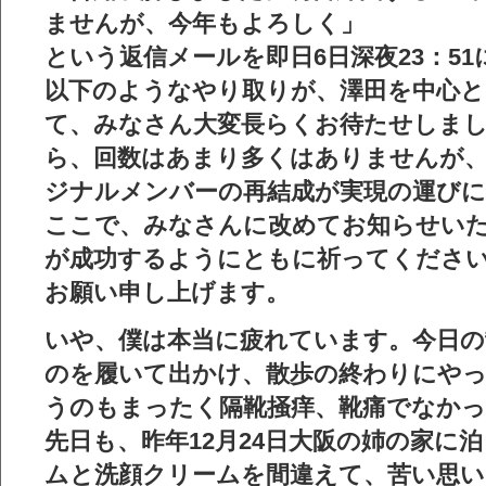
ませんが、今年もよろしく」
という返信メールを即日6日深夜23：5
以下のようなやり取りが、澤田を中心
て、みなさん大変長らくお待たせしまし
ら、回数はあまり多くはありませんが
ジナルメンバーの再結成が実現の運び
ここで、みなさんに改めてお知らせい
が成功するようにともに祈ってくださ
お願い申し上げます。
いや、僕は本当に疲れています。今日の
のを履いて出かけ、散歩の終わりにや
うのもまったく隔靴掻痒、
靴痛
でなかっ
先日も、昨年12月24日大阪の姉の家に
ムと洗顔クリームを間違えて、苦い思い