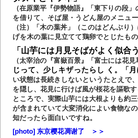
（在原業平『伊勢物語』「東下りの段」
を借りて、そば屋・うどん屋のメニュ
（注）「木の葉丼」（このはどんぶり）
げを木の葉に見立てて鶏卵でとじたも
「山芋には月見そばがよく似合
（太宰治の『富嶽百景』「富士には花見
じって、少しキザったらし く。「月
い状態は長続きしないというたとえで
を隠し、花見に行けば風が
桜花
を
謳歌
す
ところで、実際山芋には大根よりも約三
が含まれていて大変消化によい食物なの
知だったら面白いですね。
[photo] 东京樱花凋谢了 ＞＞