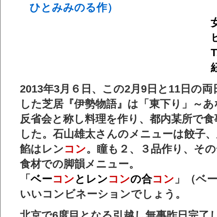
ひとみみのる作）
女
ヒモは
Tバック
紐
2013年3月６日、この2月9日と11日の
した芝居『伊勢物語』は「東下り」～あ
反省会と称し料理を作り、都内某所で食
した。石山雄太さんのメニューは餃子、
餡はレン
コン
。瞳も２、３品作り、その
食材での脚韻メニュー。
「
ベー
コン
とレン
コン
の合
コン
」（ベ
いい
コンビネーション
でしょう。
北京で6度目となる引越し無事昨日完了