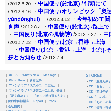
/
・
中国便り(於北京) / 街頭にて「
2012.8.20
/
・
中国便り/オリンピック「奥运匹克
2012.8.16
yùndònghuì)」
/
・
今年初めて聞
2012.8.13
き声
/
・
中国便り(於北京) /路上
2012.8.4
・
中国便り(北京の風物詩)
/
・
中
2012.7.27
/
・
中国便り(北京→香港→上海→北
2012.7.23
・
中国便り(北京→香港→上海→北京)-そ
拶とお知らせ
/
2012.7.4
｜
ホーム
｜
What's New
｜
Message
｜
STORE!!
｜
Photo Book
｜
新着記事
｜
・
CD「森羅万象」
｜
ファンクラブ「倶楽部二十二世紀」
｜
・
CD「おもい・
｜
ファンクラブ「倶楽部二十二世紀」登録
｜
・
CD「花は何処
｜
「夢を求めて」
｜
「楽しい時は歌おうよ」
｜
・
CD「この地に
｜
面白中国語講座
｜
Report
｜
Profile
｜
・
CD「あの日の夢P
｜
会社案内
｜
・
CD「劣等下等