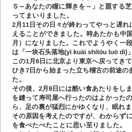
Ｓ～あなたの瞳に輝きを～」と題する芝
ってまいりました。
2月11日その日々が終わってやっと遅
えることができました。時あたかも中国の春
月）になりました。これでようやく一
は「一块石头落地(yí kuài shítóu luò
この1月6日に北京より東京へ戻ってき
ひき7日から始まった立ち稽古の前途の
た。
その後、2月9日には酷い食あたりをし
を縫って寿司屋へ行ったのはよかった
ら、足の裏が猛烈にかゆくなり、眠れ
その原因を考えたのですが、わからず
を食べたべたことに思い至りました。