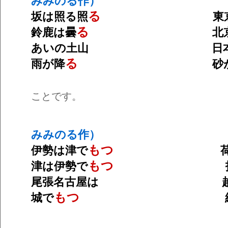
みみのる作）
る
坂は照る照
東京照
る
鈴鹿は曇
北京は
あいの土山 日本海
る
雨が降
砂が
ことです。
みみのる作）
もつ
伊勢は津で
荷物
もつ
津は伊勢で
払い
尾張名古屋は 越中
もつ
城で
紐