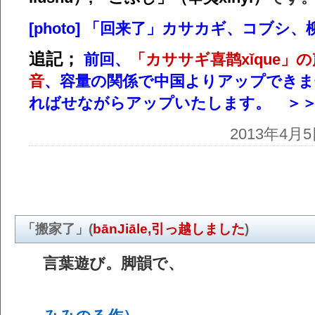
[photo] 「回来了」カサカギ、コブシ
追記；
前回、
「カササギ喜鹊xǐque」の
音
、容量の関係で中国よりアップできま
ればせながらアップいたします。 ＞
2013年4
「搬家了」(
bānJiāle,引っ越しました
)
言葉遊び。脚韻で、