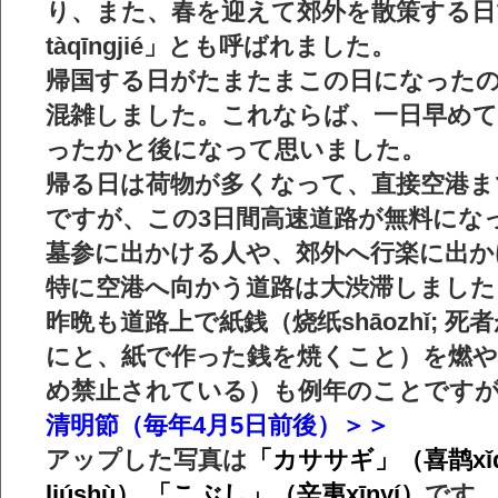
り、また、春を迎えて郊外を散策する日
tàqīngjié」とも呼ばれました。
帰国する日がたまたまこの日になったの
混雑しました。これならば、一日早めて
ったかと後になって思いました。
帰る日は荷物が多くなって、直接空港ま
ですが、この3日間高速道路が無料にな
墓参に出かける人や、郊外へ行楽に出か
特に空港へ向かう道路は大渋滞しました
昨晩も道路上で紙銭（烧纸shāozhǐ; 
にと、紙で作った銭を焼くこと）を燃や
め禁止されている）も例年のことです
清明節（毎年4月5日前後）＞＞
アップした写真は
「カササギ」（喜鹊xǐ
liúshù）,「こぶし」（辛夷xīnyí）
です