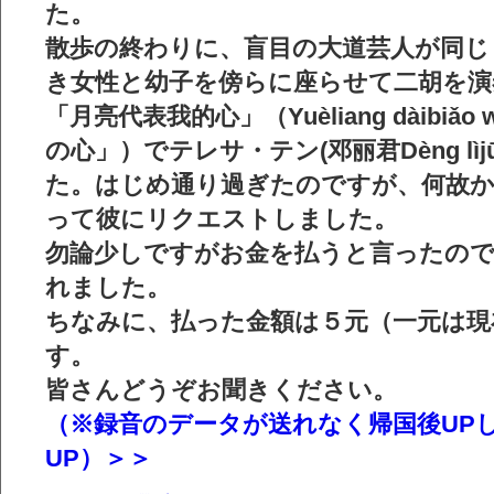
た。
散歩の終わりに、盲目の大道芸人が同じ
き女性と幼子を傍らに座らせて二胡を演
「月亮代表我的心」（Yuèliang dàibiǎo 
の心」）でテレサ・テン(邓丽君Dèng lì
た。はじめ通り過ぎたのですが、何故
って彼にリクエストしました。
勿論少しですがお金を払うと言ったの
れました。
ちなみに、払った金額は５元（一元は現在
す。
皆さんどうぞお聞きください。
（※録音のデータが送れなく帰国後UP
UP）＞＞