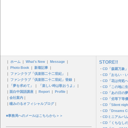
｜
ホーム
｜
What's New
｜
Message
｜
STORE!!
｜
Photo Book
｜
新着記事
｜
・
CD「森羅万象」
｜
ファンクラブ「倶楽部二十二世紀」
｜
・
CD「おもい・
｜
ファンクラブ「倶楽部二十二世紀」登録
｜
・
CD「花は何処
｜
「夢を求めて」
｜
「楽しい時は歌おうよ」
｜
・
CD「この地に
｜
面白中国語講座
｜
Report
｜
Profile
｜
・
CD「あの日の夢P
｜
会社案内
｜
・
CD「劣等下等
｜
瞳みのるオフィシャルブログ
｜
・
CD「Silent n
・
CD「Dreams C
■事務局へのメールはこちらから＞＞
・
CDミニアルバ
・
CD「くちなし