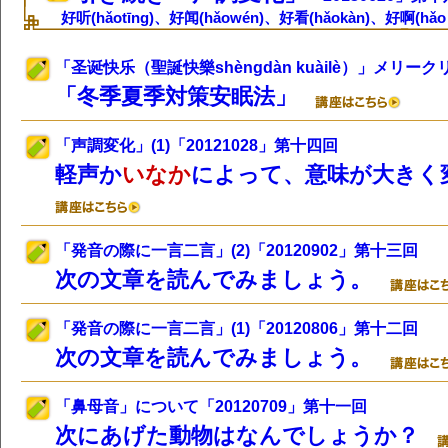
好听(hǎotīng)、好闻(hǎowén)、好看(hǎokàn)、好啊(hǎo
「圣诞快乐（聖誕快樂shèngdàn kuàilè）」メリー
「冬季夏季対策安眠法」
「声調変化」(1)「20121028」第十四回
軽声か
いなか
によって、意味が大きく
「発音の際に一言二言」(2)「20120902」第十三回
次の文章を読んでみましょう。
「発音の際に一言二言」(1)「20120806」第十二回
次の文章を読んでみましょう。
「鼻母音」について「20120709」第十一回
次にあげた動物はなんでしょうか？