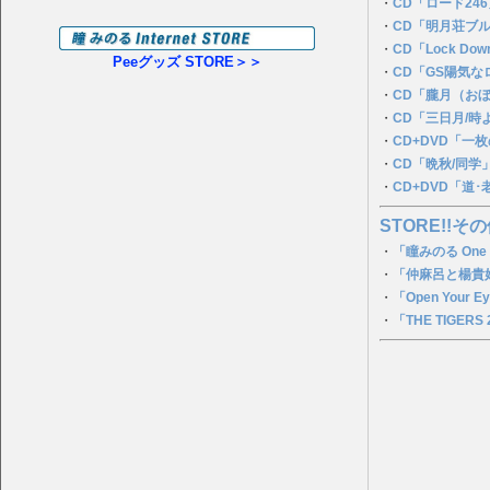
・
CD「ロード24
・
CD「明月荘ブ
・
CD「Lock Dow
Peeグッズ STORE＞＞
・
CD「GS陽気
・
CD「朧月（お
・
CD「三日月/時
・
CD+DVD「一
・
CD「晩秋/同学
・
CD+DVD「道
STORE!!その
・
「瞳みのる One
・
「仲麻呂と楊貴妃
・
「Open You
・
「THE TIGERS 