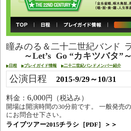
瞳みのる＆二十二世紀バ
ンド
～Let’s Go “カキツバタ”
日程
プレイガイド情報
二十二世紀バンドメンバー紹介
▶
▶
▶
公演日程
2015-9/29～10/31
6,000
料金：
円（税込み）
開場は開演時間の30分前です。 一般発売
にお問合せ下さい。
ライブツアー2015チラシ［PDF］＞＞