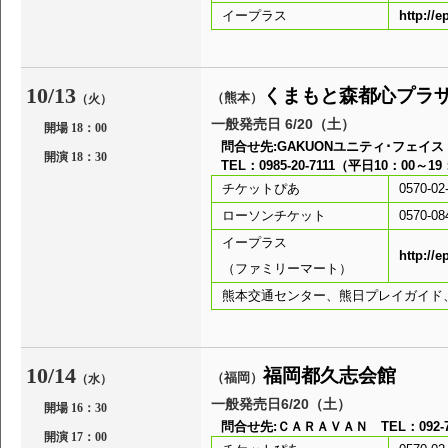
イープラス
http://e
10/13
くまもと森都心プラ
（熊本）
（火）
一般発売日 6/20（土）
開場 18：00
問合せ先:GAKUONユニティ･フェイス
開演 18：30
TEL：0985-20-7111（平日10：00～1
チケットぴあ
0570-02
ローソンチケット
0570-08
イープラス
http:
（ファミリーマート）
熊本交通センター、熊日プレイガイド
10/14
福岡都久志会館
（福岡）
（水）
一般発売日6/20（土）
開場 16：30
問合せ先:ＣＡＲＡＶＡＮ TEL：092-73
開演 17：00