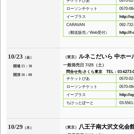
チケットぴあ
0570-02
ローソンチケット
0570-08
イープラス
http:
CARAVAN
092-732
（郵送販売／Web受付）
http://f
10/23
ルネこだいら 中ホー
（東京）
（金）
一般発売日 7/25（土）
開場 15：30
問合せ先:さくら東京 TEL：03-6273-05
開演 16：00
チケットぴあ
0570-02
ローソンチケット
0570-08
イープラス
http://e
ちけっとぽーと
03-55
10/29
八王子南大沢文化
（東京）
（木）