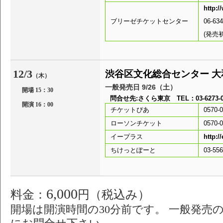
http:
ブリーゼチケットセンター
06-63
(発売
12/3
渋谷区文化総合センター 
（木）
一般発売日 9/26（土）
開場 15：30
問合せ先:さくら東京 TEL：03-6273-05
開演 16：00
チケットぴあ
0570-0
ローソンチケット
0570-0
イープラス
http:/
ちけっとぽーと
03-5
6,000
料金：
円（税込み）
開場は開演時間の30分前です。 一般発売