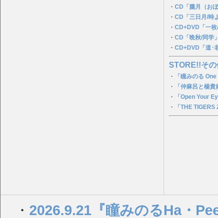
・
CD「朧月（お
・
CD「三日月/時
・
CD+DVD「一
・
CD「晩秋/同学
・
CD+DVD「道
STORE!!その
・
「瞳みのる One
・
「仲麻呂と楊貴妃
・
「Open You
・
「THE TIGERS 
・
2026.9.21『瞳みのるHa・Pee・y