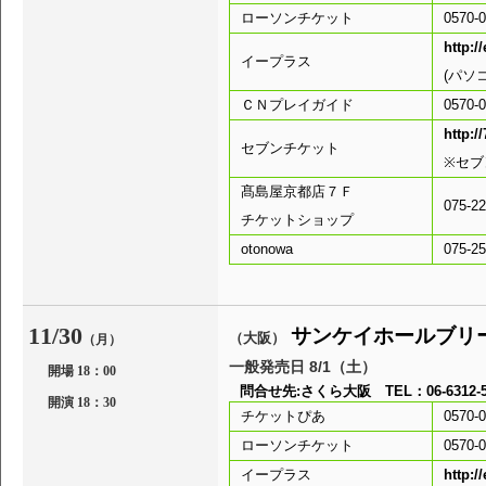
ローソンチケット
0570-0
http:/
イープラス
(パソ
ＣＮプレイガイド
0570-0
http://
セブンチケット
※セブ
髙島屋京都店７Ｆ
075-
チケットショップ
otonowa
075-
11/30
サンケイホールブリ
（大阪）
（月）
一般発売日 8/1（土）
開場 18：00
問合せ先:さくら大阪 TEL：06-6312-50
開演 18：30
チケットぴあ
0570-0
ローソンチケット
0570-0
イープラス
http:/