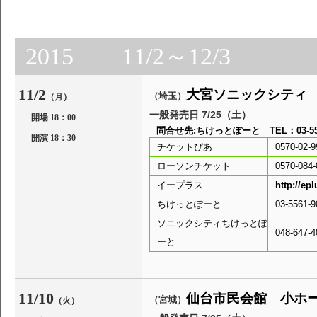
2015 11/2～12/3
11/2
大宮ソニックシティ
（埼玉）
（月）
一般発売日 7/25（土）
開場 18：00
問合せ先:ちけっとぽーと TEL：03-5561
開演 18：30
チケットぴあ
0570-02-9
ローソンチケット
0570-084-
イープラス
http://epl
ちけっとぽーと
03-556
ソニックシティちけっとぽ
048-647-4
ーと
11/10
仙台市民会館 小ホ
（宮城）
（火）