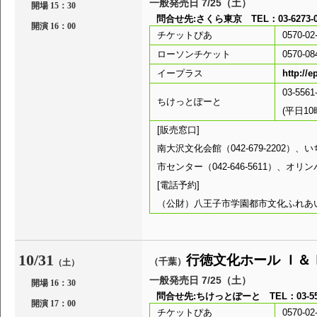
一般発売日 7/25（土）
開場 15：30
問合せ先:さくら東京 TEL：03-6273-05
開演 16：00
チケットぴあ
0570-02
ローソンチケット
0570-08
イープラス
http://e
03-5561
ちけっとぽーと
(平日1
[販売窓口]
南大沢文化会館（042-679-2202）、い
市センター（042-646-5611）、オリンパ
[電話予約]
（公財）八王子市学園都市文化ふれあい財団（
10/31
行徳文化ホール Ｉ＆
（千葉）
（土）
一般発売日 7/25（土）
開場 16：30
問合せ先:ちけっとぽーと TEL：03-5561
開演 17：00
チケットぴあ
0570-02