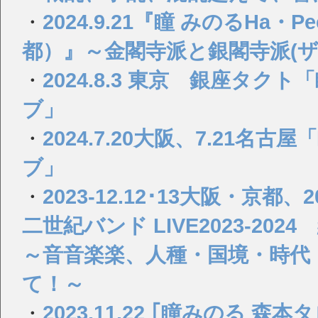
・
2024.9.21『瞳 みのるHa・Pee・y
都）』～金閣寺派と銀閣寺派(
・
2024.8.3 東京 銀座タ
ブ」
・
2024.7.20大阪、7.21
ブ」
・
2023-12.12･13大阪・京都
二世紀バンド LIVE2023-202
～音音楽楽、人種・国境・時代
て！～
・
2023.11.22 ｢瞳みのる