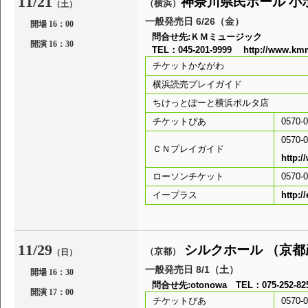
11/21
神奈川県民ホール 小
（横浜）
（土）
一般発売日 6/26（金）
開場 16：00
問合せ先:ＫＭミュージック
開演 16：30
TEL：045-201-9999
http://www.kmm
チケットかながわ
横浜読売プレイガイド
ちけっとぽーと横浜ポルタ店
チケットぴあ
0570-0
0570-0
ＣＮプレイガイド
http:
ローソンチケット
0570-0
イープラス
http:/
11/29
シルクホール （京都
（京都）
（日）
一般発売日 8/1（土）
開場 16：30
問合せ先:otonowa TEL：075-252-82
開演 17：00
チケットぴあ
0570-0