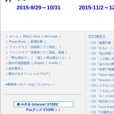
2015-9/29～10/31
2015-11/2～12
｜
ホーム
｜
What's New
｜
Message
｜
STORE!!
｜
Photo Book
｜
新着記事
｜
・
CD「森羅万象」
｜
ファンクラブ「倶楽部二十二世紀」
｜
・
CD「おもい・
｜
ファンクラブ「倶楽部二十二世紀」登録
｜
・
CD「花は何処
｜
「夢を求めて」
｜
「楽しい時は歌おうよ」
｜
・
CD「この地に
｜
面白中国語講座
｜
Report
｜
Profile
｜
・
CD「あの日の夢P
｜
会社案内
｜
・
CD「劣等下等
｜
瞳みのるオフィシャルブログ
｜
・
CD「Silent n
・
CD「Dreams C
■事務局へのメールはこちらから＞＞
・
CDミニアルバ
・
CD「くちなし
・
CD「ロード24
・
CD「明月荘ブ
・
CD「Lock Dow
Peeグッズ STORE＞＞
・
CD「GS陽気